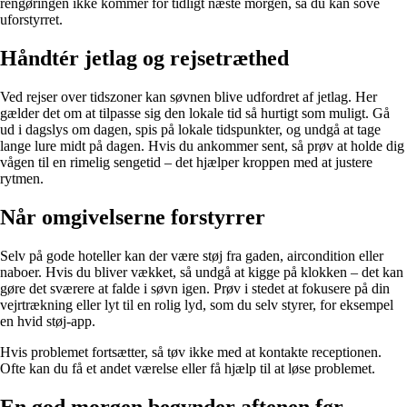
rengøringen ikke kommer for tidligt næste morgen, så du kan sove
uforstyrret.
Håndtér jetlag og rejsetræthed
Ved rejser over tidszoner kan søvnen blive udfordret af jetlag. Her
gælder det om at tilpasse sig den lokale tid så hurtigt som muligt. Gå
ud i dagslys om dagen, spis på lokale tidspunkter, og undgå at tage
lange lure midt på dagen. Hvis du ankommer sent, så prøv at holde dig
vågen til en rimelig sengetid – det hjælper kroppen med at justere
rytmen.
Når omgivelserne forstyrrer
Selv på gode hoteller kan der være støj fra gaden, aircondition eller
naboer. Hvis du bliver vækket, så undgå at kigge på klokken – det kan
gøre det sværere at falde i søvn igen. Prøv i stedet at fokusere på din
vejrtrækning eller lyt til en rolig lyd, som du selv styrer, for eksempel
en hvid støj-app.
Hvis problemet fortsætter, så tøv ikke med at kontakte receptionen.
Ofte kan du få et andet værelse eller få hjælp til at løse problemet.
En god morgen begynder aftenen før