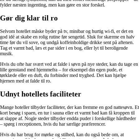
fylder næsten ingenting, men kan gøre en stor forskel.
Gør dig klar til ro
Selvom hotellet måske byder på tv, minibar og hurtig wi-fi, er det en
god idé at skabe en rolig rutine før sengetid. Sluk for skærme en halv
time før du vil sove, og undgå koffeinholdige drikke sent på aftenen.
Tag et varmt bad, læs et par sider i en bog, eller lyt til beroligende
musik.
Hvis du ofte har svært ved at falde i søvn på nye steder, kan du tage en
lille genstand med hjemmefra – for eksempel din egen pude, et
tørklæde eller en duft, du forbinder med tryghed. Det kan hjælpe
hjernen med at falde til ro.
Udnyt hotellets faciliteter
Mange hoteller tilbyder faciliteter, der kan fremme en god nattesøvn. Et
kort besøg i spaen, en tur i sauna eller et varmt bad kan få kroppen til
at slappe af. Nogle steder tilbyder endda puder i forskellige hårdheder
– spørg i receptionen, hvis du har særlige præferencer.
Hvis du har brug for mørke og stilhed, kan du også bede om, at