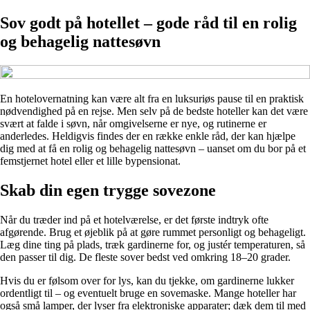
Sov godt på hotellet – gode råd til en rolig
og behagelig nattesøvn
En hotelovernatning kan være alt fra en luksuriøs pause til en praktisk
nødvendighed på en rejse. Men selv på de bedste hoteller kan det være
svært at falde i søvn, når omgivelserne er nye, og rutinerne er
anderledes. Heldigvis findes der en række enkle råd, der kan hjælpe
dig med at få en rolig og behagelig nattesøvn – uanset om du bor på et
femstjernet hotel eller et lille bypensionat.
Skab din egen trygge sovezone
Når du træder ind på et hotelværelse, er det første indtryk ofte
afgørende. Brug et øjeblik på at gøre rummet personligt og behageligt.
Læg dine ting på plads, træk gardinerne for, og justér temperaturen, så
den passer til dig. De fleste sover bedst ved omkring 18–20 grader.
Hvis du er følsom over for lys, kan du tjekke, om gardinerne lukker
ordentligt til – og eventuelt bruge en sovemaske. Mange hoteller har
også små lamper, der lyser fra elektroniske apparater; dæk dem til med