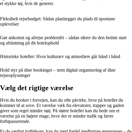
et stykke tøj, hvis de generer.
Fleksibelt rejsebudget: Sådan planlægger du plads til spontane
oplevelser
Gør ankomst og afrejse problemfri – sådan sikrer du den bedste start
og afslutning på dit hotelophold
Historiske hoteller: Hvor kulturarv og atmosfære går hånd i hånd
Hold styr på dine bookinger – nem digital organisering af dine
rejseoplysninger
Vælg det rigtige værelse
Hvis du booker i forvejen, kan du ofte påvirke, hvor på hotellet du
kommer til at sove. Et værelse væk fra elevatorer, trapper og gaden
giver som regel mindre støj. På større hoteller kan du bede om et
værelse på en højere etage, hvor der er mindre trafik og færre
forbipasserende.
Er du særligt lydfølsom, kan du med fordel medbringe ørepropper – de