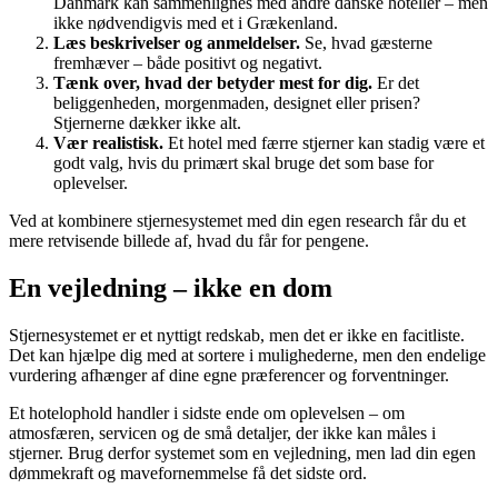
Danmark kan sammenlignes med andre danske hoteller – men
ikke nødvendigvis med et i Grækenland.
Læs beskrivelser og anmeldelser.
Se, hvad gæsterne
fremhæver – både positivt og negativt.
Tænk over, hvad der betyder mest for dig.
Er det
beliggenheden, morgenmaden, designet eller prisen?
Stjernerne dækker ikke alt.
Vær realistisk.
Et hotel med færre stjerner kan stadig være et
godt valg, hvis du primært skal bruge det som base for
oplevelser.
Ved at kombinere stjernesystemet med din egen research får du et
mere retvisende billede af, hvad du får for pengene.
En vejledning – ikke en dom
Stjernesystemet er et nyttigt redskab, men det er ikke en facitliste.
Det kan hjælpe dig med at sortere i mulighederne, men den endelige
vurdering afhænger af dine egne præferencer og forventninger.
Et hotelophold handler i sidste ende om oplevelsen – om
atmosfæren, servicen og de små detaljer, der ikke kan måles i
stjerner. Brug derfor systemet som en vejledning, men lad din egen
dømmekraft og mavefornemmelse få det sidste ord.