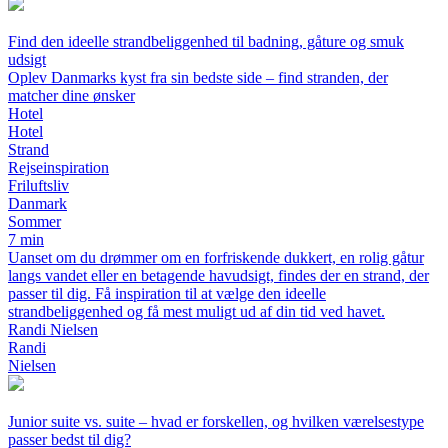
Find den ideelle strandbeliggenhed til badning, gåture og smuk
udsigt
Oplev Danmarks kyst fra sin bedste side – find stranden, der
matcher dine ønsker
Hotel
Hotel
Strand
Rejseinspiration
Friluftsliv
Danmark
Sommer
7 min
Uanset om du drømmer om en forfriskende dukkert, en rolig gåtur
langs vandet eller en betagende havudsigt, findes der en strand, der
passer til dig. Få inspiration til at vælge den ideelle
strandbeliggenhed og få mest muligt ud af din tid ved havet.
Randi Nielsen
Randi
Nielsen
Junior suite vs. suite – hvad er forskellen, og hvilken værelsestype
passer bedst til dig?