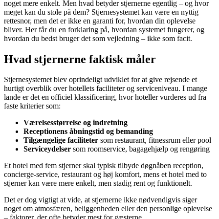
noget mere enkelt. Men hvad betyder stjernerne egentlig – og hvor
meget kan du stole på dem? Stjernesystemet kan være en nyttig
rettesnor, men det er ikke en garanti for, hvordan din oplevelse
bliver. Her får du en forklaring på, hvordan systemet fungerer, og
hvordan du bedst bruger det som vejledning – ikke som facit.
Hvad stjernerne faktisk måler
Stjernesystemet blev oprindeligt udviklet for at give rejsende et
hurtigt overblik over hotellets faciliteter og serviceniveau. I mange
lande er det en officiel klassificering, hvor hoteller vurderes ud fra
faste kriterier som:
Værelsesstørrelse og indretning
Receptionens åbningstid og bemanding
Tilgængelige faciliteter
som restaurant, fitnessrum eller pool
Serviceydelser
som roomservice, bagagehjælp og rengøring
Et hotel med fem stjerner skal typisk tilbyde døgnåben reception,
concierge-service, restaurant og høj komfort, mens et hotel med to
stjerner kan være mere enkelt, men stadig rent og funktionelt.
Det er dog vigtigt at vide, at stjernerne ikke nødvendigvis siger
noget om atmosfæren, beliggenheden eller den personlige oplevelse
– faktorer, der ofte betyder mest for gæsterne.