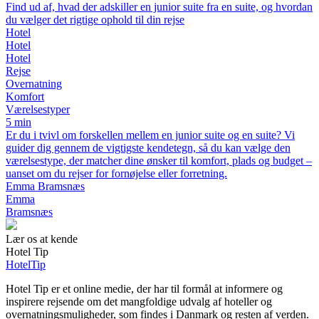
Find ud af, hvad der adskiller en junior suite fra en suite, og hvordan
du vælger det rigtige ophold til din rejse
Hotel
Hotel
Hotel
Rejse
Overnatning
Komfort
Værelsestyper
5 min
Er du i tvivl om forskellen mellem en junior suite og en suite? Vi
guider dig gennem de vigtigste kendetegn, så du kan vælge den
værelsestype, der matcher dine ønsker til komfort, plads og budget –
uanset om du rejser for fornøjelse eller forretning.
Emma Bramsnæs
Emma
Bramsnæs
Lær os at kende
Hotel Tip
Hotel
Tip
Hotel Tip er et online medie, der har til formål at informere og
inspirere rejsende om det mangfoldige udvalg af hoteller og
overnatningsmuligheder, som findes i Danmark og resten af verden.