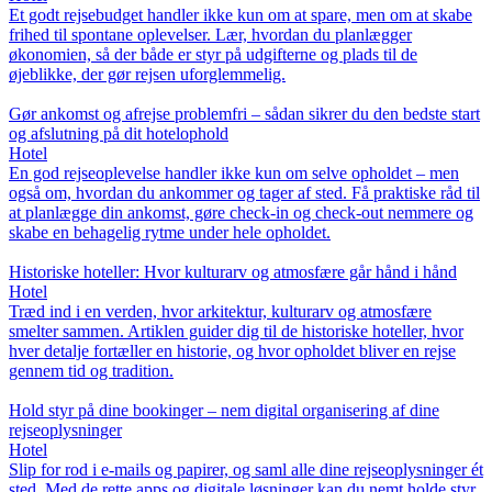
Et godt rejsebudget handler ikke kun om at spare, men om at skabe
frihed til spontane oplevelser. Lær, hvordan du planlægger
økonomien, så der både er styr på udgifterne og plads til de
øjeblikke, der gør rejsen uforglemmelig.
Gør ankomst og afrejse problemfri – sådan sikrer du den bedste start
og afslutning på dit hotelophold
Hotel
En god rejseoplevelse handler ikke kun om selve opholdet – men
også om, hvordan du ankommer og tager af sted. Få praktiske råd til
at planlægge din ankomst, gøre check-in og check-out nemmere og
skabe en behagelig rytme under hele opholdet.
Historiske hoteller: Hvor kulturarv og atmosfære går hånd i hånd
Hotel
Træd ind i en verden, hvor arkitektur, kulturarv og atmosfære
smelter sammen. Artiklen guider dig til de historiske hoteller, hvor
hver detalje fortæller en historie, og hvor opholdet bliver en rejse
gennem tid og tradition.
Hold styr på dine bookinger – nem digital organisering af dine
rejseoplysninger
Hotel
Slip for rod i e-mails og papirer, og saml alle dine rejseoplysninger ét
sted. Med de rette apps og digitale løsninger kan du nemt holde styr