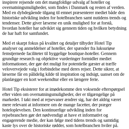
inspirere rejsende om det mangfoldige udvalg af hoteller og
overnatningsmuligheder, som findes i Danmark og resten af verden.
Med en dybdegående tilgang til emnet præsenterer mediet både den
historiske udvikling inden for hotelbranchen samt nutidens trends og
tendenser. Dette giver læserne en unik mulighed for at forstå,
hvordan hoteller har udviklet sig gennem tiden og hvilken betydning
de har haft for samfundet.
Med et skarpt fokus på kvalitet og detaljer tilbyder Hotel Tip
analyser og anmeldelser af hoteller, der spænder fra luksuriøse
femstjernede faciliteter til hyggelige boutique-hoteller. Gennem
grundige research og objektive vurderinger formidler mediet
informationer, der gør det muligt for potentielle gæster at træffe
velovervejede valg i forbindelse med deres rejser. Dette sikrer, at
læserne får en pålidelig kilde til inspiration og indsigt, uanset om de
planlægger en kort weekendtur eller en længere ferie.
Hotel Tip eksisterer for at imødekomme den voksende efterspørgsel
efter viden om overnatningsmuligheder, der er tilgængelige på
markedet. I takt med at rejsevaner ændrer sig, har det aldrig været
mere relevant at informere om de mange facetter, der præger
hoteloplevelsen. Den kontinuerlige udvikling inden for
rejsebranchen gør det nødvendigt at have et informativt og
engagerende medie, der kan følge med tidens trends og samtidig
kaste lys over de historiske rødder, som hotelbranchen hviler på.