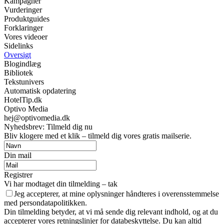
Kampagner
Vurderinger
Produktguides
Forklaringer
Vores videoer
Sidelinks
Oversigt
Blogindlæg
Bibliotek
Tekstunivers
Automatisk opdatering
HotelTip.dk
Optivo Media
hej@optivomedia.dk
Nyhedsbrev: Tilmeld dig nu
Bliv klogere med et klik – tilmeld dig vores gratis mailserie.
Din mail
Registrer
Vi har modtaget din tilmelding – tak
Jeg accepterer, at mine oplysninger håndteres i overensstemmelse
med persondatapolitikken.
Din tilmelding betyder, at vi må sende dig relevant indhold, og at du
accepterer vores retningslinjer for databeskyttelse. Du kan altid