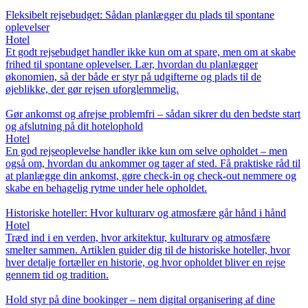
Fleksibelt rejsebudget: Sådan planlægger du plads til spontane
oplevelser
Hotel
Et godt rejsebudget handler ikke kun om at spare, men om at skabe
frihed til spontane oplevelser. Lær, hvordan du planlægger
økonomien, så der både er styr på udgifterne og plads til de
øjeblikke, der gør rejsen uforglemmelig.
Gør ankomst og afrejse problemfri – sådan sikrer du den bedste start
og afslutning på dit hotelophold
Hotel
En god rejseoplevelse handler ikke kun om selve opholdet – men
også om, hvordan du ankommer og tager af sted. Få praktiske råd til
at planlægge din ankomst, gøre check-in og check-out nemmere og
skabe en behagelig rytme under hele opholdet.
Historiske hoteller: Hvor kulturarv og atmosfære går hånd i hånd
Hotel
Træd ind i en verden, hvor arkitektur, kulturarv og atmosfære
smelter sammen. Artiklen guider dig til de historiske hoteller, hvor
hver detalje fortæller en historie, og hvor opholdet bliver en rejse
gennem tid og tradition.
Hold styr på dine bookinger – nem digital organisering af dine