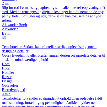
2 min
Slip for rod i e-mails og papirer, og saml alle dine rejseoplysninger ét
sted. Med de rette apps og digitale løsninger kan du nemt holde styr
på fly, hotel, udflugter og udgifter – så du kan fokusere på at nyde
rejsen.
Alexander Bøgh
Alexander
Bøgh
Temahoteller: Sådan skaber hoteller særlige oplevelser gennem
design og detaljer
Oplev hvordan hoteller bruger temaer, design og sanselige detaljer til
at skabe mindeværdige ophold
Hotel
Hotel
Hoteller
Rejser
Design
Oplevelser
Bæredygtighed
4 min
Temahoteller forvandler et almindeligt ophold til en oplevelse fyldt
med stemning, fortælling og personlighed. Artiklen dykker ned i,
hvordan design, koncept og bæredygtige valg bliver en del af