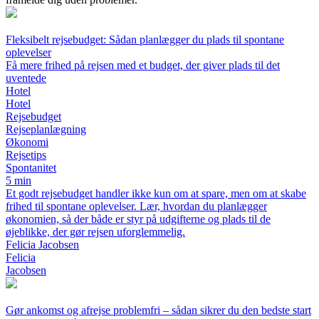
Fleksibelt rejsebudget: Sådan planlægger du plads til spontane
oplevelser
Få mere frihed på rejsen med et budget, der giver plads til det
uventede
Hotel
Hotel
Rejsebudget
Rejseplanlægning
Økonomi
Rejsetips
Spontanitet
5 min
Et godt rejsebudget handler ikke kun om at spare, men om at skabe
frihed til spontane oplevelser. Lær, hvordan du planlægger
økonomien, så der både er styr på udgifterne og plads til de
øjeblikke, der gør rejsen uforglemmelig.
Felicia Jacobsen
Felicia
Jacobsen
Gør ankomst og afrejse problemfri – sådan sikrer du den bedste start