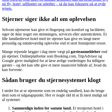
på fly, hotel, udflugter og udgifter – så du kan fokusere på at nyde
rejsen.
Stjerner siger ikke alt om oplevelsen
Selvom stjernerne kan give et fingerpeg om komfort og faciliteter,
siger de ikke noget om stemningen, servicen eller autenticiteten. Et
lille familiedrevet hotel med tre stjerner kan give en langt mere
personlig og mindeværdig oplevelse end et stort femstjernet resort.
Mange rejsende lægger i dag mere vægt på
gæsteanmeldelser
end
på stjerner. Onlineplatforme som Booking.com, TripAdvisor og
Google giver mulighed for at læse ærlige vurderinger fra tidligere
gæster – og det kan ofte give et mere nuanceret billede af, hvad du
kan forvente.
Sådan bruger du stjernesystemet klogt
I stedet for at se stjernerne som en endelig sandhed, kan du bruge
dem som et udgangspunkt. Her er nogle råd til at få mest muligt ud
af systemet:
Sammenlign inden for samme land.
Et trestjernet hotel i