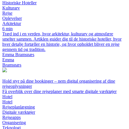
Historiske Hoteller
Kulturarv
Rejse
Oplevelser
Arkitektur
6 min
Træd ind i en verden, hvor arkitektur, kulturarv og atmosfære
smelter sammen. Artiklen guider dig til de historiske hoteller, hvor
hver detalje fortæller en historie, og hvor opholdet bliver en rejse
gennem tid og tradition.
Emma Bramsnæs
Emma
Bramsnæs
Hold styr på dine bookinger – nem digital organisering af dine
rejseoplysninger
Få overblik over dine rejseplaner med smarte digitale værktøjer
Hotel
Hotel
Rejseplanlægning
Digitale værktøjer
Rejseapps
Organisering
Teknologi