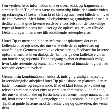
I en verden, hvor information ofte er overfladisk og fragmenteret,
stræber Hotel Tip efter at være en troværdig kilde, der samler viden
og erfaringer, så læserne kan få et klart og nuanceret billede af, hvad
de kan forvente. Med fokus på objektivitet og grundighed er mediet
dedikeret til at give læserne en dybere forståelse for de forskellige
typer af hoteller, deres faciliteter og de oplevelser, de kan tilbyde.
Dette bidrager til en mere tilfredsstillende rejseoplevelse.
Hotel Tip er mere end blot en informationsplatform; det er et
fællesskab for rejsende, der ønsker at dele deres oplevelser og
anbefalinger. Gennem interaktive elementer og feedback fra læserne
opfordrer mediet til en dialog, der kan berige den kollektive viden
om hoteller og rejsemål. Denne tilgang skaber et dynamisk miljø,
hvor både rejsende og branchefolk kan lære af hinanden og dermed
forbedre deres oplevelser.
Gennem sin kombination af historisk indsigt, grundig analyse og
læserinddragelse arbejder Hotel Tip på at skabe en platform, der er
både informativ og inspirerende. Med et klart fokus på kvalitet og
relevans stræber mediet efter at være den foretrukne kilde for alle,
der ønsker at udforske og forstå hotelverdenens mange nuancer. I en
tid, hvor rejser er mere tilgængelige end nogensinde, bidrager Hotel
Tip til at guide læserne mod de bedste valg og oplevelser, der venter
dem.