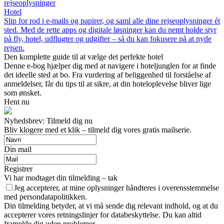
rejseoplysninger
Hotel
Slip for rod i e-mails og papirer, og saml alle dine rejseoplysninger ét
sted. Med de rette apps og digitale løsninger kan du nemt holde styr
på fly, hotel, udflugter og udgifter – så du kan fokusere på at nyde
rejsen.
Den komplette guide til at vælge det perfekte hotel
Denne e-bog hjælper dig med at navigere i hoteljunglen for at finde
det ideelle sted at bo. Fra vurdering af beliggenhed til forståelse af
anmeldelser, får du tips til at sikre, at din hoteloplevelse bliver lige
som ønsket.
Hent nu
Nyhedsbrev: Tilmeld dig nu
Bliv klogere med et klik – tilmeld dig vores gratis mailserie.
Din mail
Registrer
Vi har modtaget din tilmelding – tak
Jeg accepterer, at mine oplysninger håndteres i overensstemmelse
med persondatapolitikken.
Din tilmelding betyder, at vi må sende dig relevant indhold, og at du
accepterer vores retningslinjer for databeskyttelse. Du kan altid
framelde dig uden problemer.