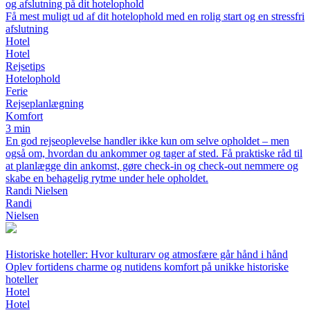
og afslutning på dit hotelophold
Få mest muligt ud af dit hotelophold med en rolig start og en stressfri
afslutning
Hotel
Hotel
Rejsetips
Hotelophold
Ferie
Rejseplanlægning
Komfort
3 min
En god rejseoplevelse handler ikke kun om selve opholdet – men
også om, hvordan du ankommer og tager af sted. Få praktiske råd til
at planlægge din ankomst, gøre check-in og check-out nemmere og
skabe en behagelig rytme under hele opholdet.
Randi Nielsen
Randi
Nielsen
Historiske hoteller: Hvor kulturarv og atmosfære går hånd i hånd
Oplev fortidens charme og nutidens komfort på unikke historiske
hoteller
Hotel
Hotel