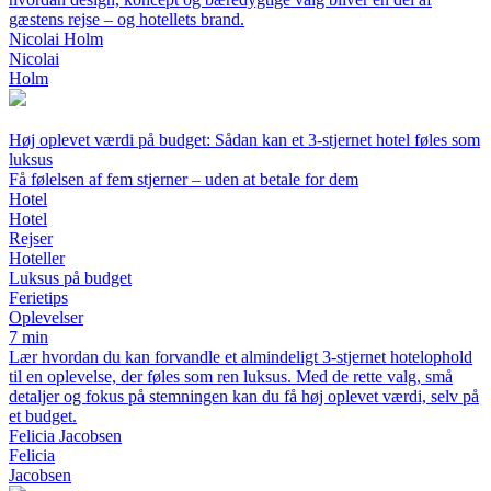
gæstens rejse – og hotellets brand.
Nicolai Holm
Nicolai
Holm
Høj oplevet værdi på budget: Sådan kan et 3-stjernet hotel føles som
luksus
Få følelsen af fem stjerner – uden at betale for dem
Hotel
Hotel
Rejser
Hoteller
Luksus på budget
Ferietips
Oplevelser
7 min
Lær hvordan du kan forvandle et almindeligt 3-stjernet hotelophold
til en oplevelse, der føles som ren luksus. Med de rette valg, små
detaljer og fokus på stemningen kan du få høj oplevet værdi, selv på
et budget.
Felicia Jacobsen
Felicia
Jacobsen