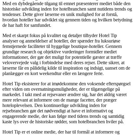
Med en dybdegående tilgang til emnet præsenterer mediet både den
historiske udvikling inden for hotelbranchen samt nutidens trends og
tendenser. Dette giver læserne en unik mulighed for at forstå,
hvordan hoteller har udviklet sig gennem tiden og hvilken betydning
de har haft for samfundet.
Med et skarpt fokus på kvalitet og detaljer tilbyder Hotel Tip
analyser og anmeldelser af hoteller, der spænder fra luksuriøse
femstjernede faciliteter til hyggelige boutique-hoteller. Gennem
grundige research og objektive vurderinger formidler mediet
informationer, der gør det muligt for potentielle gæster at træffe
velovervejede valg i forbindelse med deres rejser. Dette sikrer, at
læserne får en pålidelig kilde til inspiration og indsigt, uanset om de
planlægger en kort weekendtur eller en længere ferie.
Hotel Tip eksisterer for at imødekomme den voksende efterspørgsel
efter viden om overnatningsmuligheder, der er tilgængelige på
markedet. I takt med at rejsevaner ændrer sig, har det aldrig været
mere relevant at informere om de mange facetter, der præger
hoteloplevelsen. Den kontinuerlige udvikling inden for
rejsebranchen gør det nødvendigt at have et informativt og
engagerende medie, der kan følge med tidens trends og samtidig
kaste lys over de historiske rødder, som hotelbranchen hviler på.
Hotel Tip er et online medie, der har til formål at informere og