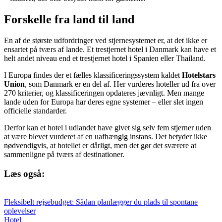
Forskelle fra land til land
En af de største udfordringer ved stjernesystemet er, at det ikke er
ensartet på tværs af lande. Et trestjernet hotel i Danmark kan have et
helt andet niveau end et trestjernet hotel i Spanien eller Thailand.
I Europa findes der et fælles klassificeringssystem kaldet
Hotelstars
Union
, som Danmark er en del af. Her vurderes hoteller ud fra over
270 kriterier, og klassificeringen opdateres jævnligt. Men mange
lande uden for Europa har deres egne systemer – eller slet ingen
officielle standarder.
Derfor kan et hotel i udlandet have givet sig selv fem stjerner uden
at være blevet vurderet af en uafhængig instans. Det betyder ikke
nødvendigvis, at hotellet er dårligt, men det gør det sværere at
sammenligne på tværs af destinationer.
Læs også:
Fleksibelt rejsebudget: Sådan planlægger du plads til spontane
oplevelser
Hotel